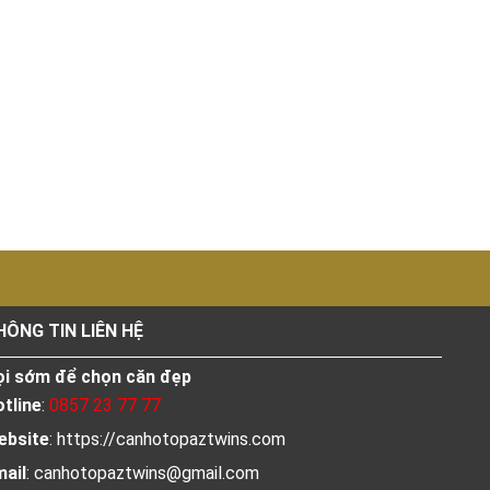
HÔNG TIN LIÊN HỆ
̣i sớm để chọn căn đẹp
tline
:
0857 23 77 77
ebsite
: https://canhotopaztwins.com
ail
:
canhotopaztwins@gmail.com