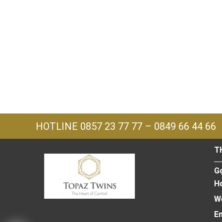
HOTLINE
0857 23 77 77
–
0849 66 44 66
T
Go
Ho
W
Em