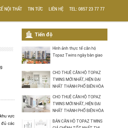
KẾ NỘI THẤT
TIN TỨC
LIÊN HỆ
TEL: 0857 23 77 77
Tiến độ
Hình ảnh thực tế căn hộ
Topaz Twins ngày bàn giao
g.
CHO THUÊ CĂN HỘ TOPAZ
TWINS MỚI NHẤT, HIỆN ĐẠI
NHẤT THÀNH PHỐ BIÊN HÒA
CHO THUÊ CĂN HỘ TOPAZ
TWINS MỚI NHẤT, HIỆN ĐẠI
NHẤT THÀNH PHỐ BIÊN HÒA
khu vực
BÁN CĂN HỘ TOPAZ TWINS
y đủ các