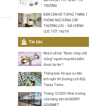
GIÁ CHÊNH TỐT NHẤT THỊ
TRƯỜNG
BÁN CĂN HỘ TOPAZ TWINS 1
PHÒNG NGỦ ĐẲNG CẤP
THƯỢNG LƯU – GIÁ CHÊNH
CỰC TỐT 160TR
Tin tức
Nhà ở xã hội: “Nước chảy chỗ
trũng” người mua khó kiếm
được dự án ?
Thông báo tới quý cư dân
lịch nghỉ tết Dương Lịch BQL
Topaz Twins
Tháng 12/2021 Khai trương
cửa hàng tiện lợi BERRY
GOURMET