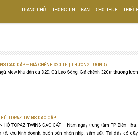
TRANG CHỦ
THÔNG TIN
BÁN
CHO THUÊ
THIẾT 
NS CAO CẤP – GIÁ CHÊNH 320 TR ( THƯƠNG LƯỢNG)
gủ, view khu dân cư D2D, Cù Lao Sông. Giá chênh 320tr thương lượn
 HỘ TOPAZ TWINS CAO CẤP
 HỘ TOPAZ TWINS CAO CẤP – Nằm ngay trung tâm TP. Biên Hòa, 
h tế, khu kinh doanh, buôn bán nhộn nhịp, sầm uất. Tại đây có đầ