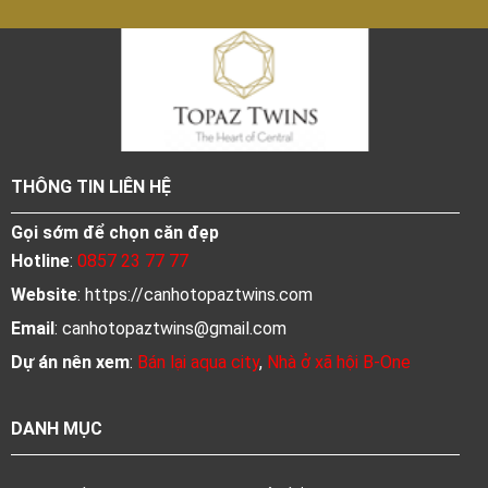
THÔNG TIN LIÊN HỆ
Gọi sớm để chọn căn đẹp
Hotline
:
0857 23 77 77
Website
: https://canhotopaztwins.com
Email
:
canhotopaztwins@gmail.com
Dự án nên xem
:
Bán lại aqua city
,
Nhà ở xã hội B-One
DANH MỤC