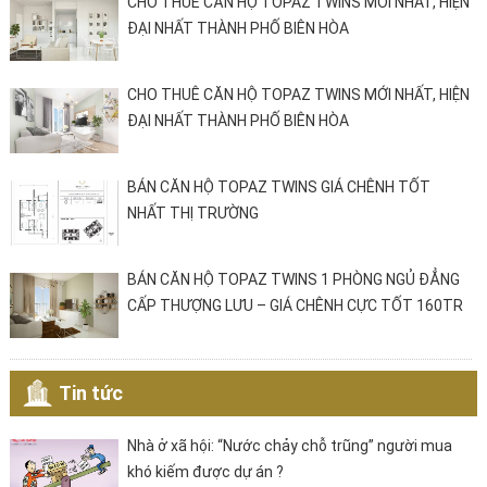
CHO THUÊ CĂN HỘ TOPAZ TWINS MỚI NHẤT, HIỆN
ĐẠI NHẤT THÀNH PHỐ BIÊN HÒA
CHO THUÊ CĂN HỘ TOPAZ TWINS MỚI NHẤT, HIỆN
ĐẠI NHẤT THÀNH PHỐ BIÊN HÒA
BÁN CĂN HỘ TOPAZ TWINS GIÁ CHÊNH TỐT
NHẤT THỊ TRƯỜNG
BÁN CĂN HỘ TOPAZ TWINS 1 PHÒNG NGỦ ĐẲNG
CẤP THƯỢNG LƯU – GIÁ CHÊNH CỰC TỐT 160TR
Tin tức
Nhà ở xã hội: “Nước chảy chỗ trũng” người mua
khó kiếm được dự án ?