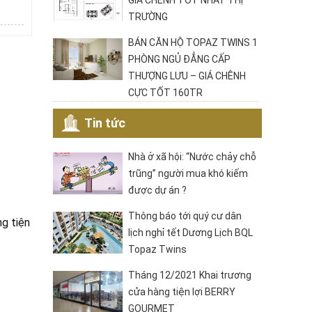
GIÁ CHÊNH TỐT NHẤT THỊ
TRƯỜNG
BÁN CĂN HỘ TOPAZ TWINS 1
PHÒNG NGỦ ĐẲNG CẤP
THƯỢNG LƯU – GIÁ CHÊNH
CỰC TỐT 160TR
Tin tức
Nhà ở xã hội: “Nước chảy chỗ
trũng” người mua khó kiếm
được dự án ?
Thông báo tới quý cư dân
ng tiện
lịch nghỉ tết Dương Lịch BQL
Topaz Twins
Tháng 12/2021 Khai trương
cửa hàng tiện lợi BERRY
GOURMET