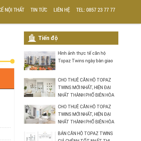
KẾ NỘI THẤT
TIN TỨC
LIÊN HỆ
TEL: 0857 23 77 77
Tiến độ
Hình ảnh thực tế căn hộ
Topaz Twins ngày bàn giao
CHO THUÊ CĂN HỘ TOPAZ
TWINS MỚI NHẤT, HIỆN ĐẠI
NHẤT THÀNH PHỐ BIÊN HÒA
CHO THUÊ CĂN HỘ TOPAZ
TWINS MỚI NHẤT, HIỆN ĐẠI
NHẤT THÀNH PHỐ BIÊN HÒA
BÁN CĂN HỘ TOPAZ TWINS