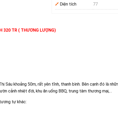
Diện tích
77
H 320 TR ( THƯƠNG LƯỢNG)
hị Sáu khoảng 50m, rất yên tĩnh, thanh bình. Bên cạnh đó là nhữ
vườn cảnh nhiệt đới, khu ăn uống BBQ, trung tâm thương mại,…
tương tự khác: