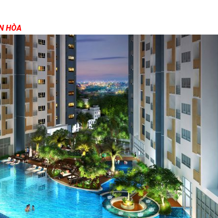
ÊN HÒA