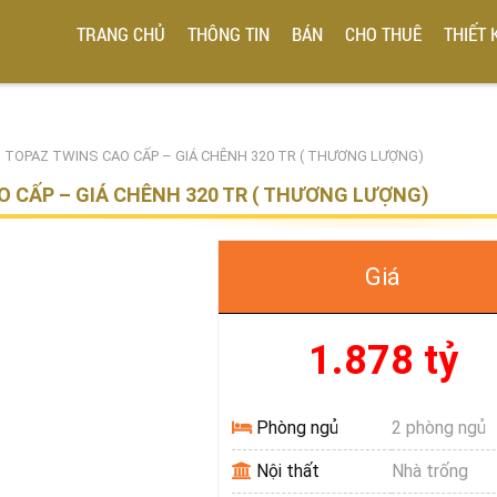
TRANG CHỦ
THÔNG TIN
BÁN
CHO THUÊ
THIẾT 
 TOPAZ TWINS CAO CẤP – GIÁ CHÊNH 320 TR ( THƯƠNG LƯỢNG)
 CẤP – GIÁ CHÊNH 320 TR ( THƯƠNG LƯỢNG)
Giá
1.878 tỷ
Phòng ngủ
2 phòng ngủ
Nội thất
Nhà trống