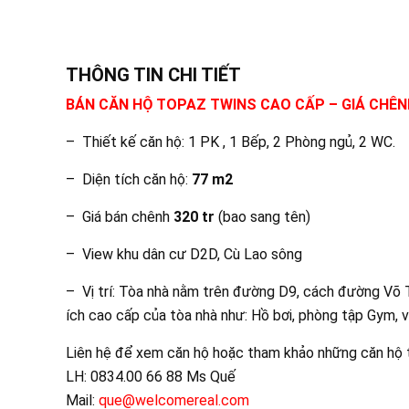
THÔNG TIN CHI TIẾT
BÁN CĂN HỘ TOPAZ TWINS CAO CẤP – GIÁ CHÊN
– Thiết kế căn hộ: 1 PK , 1 Bếp, 2 Phòng ngủ, 2 WC.
– Diện tích căn hộ:
77 m2
– Giá bán chênh
320 tr
(bao sang tên)
– View khu dân cư D2D, Cù Lao sông
– Vị trí: Tòa nhà nằm trên đường D9, cách đường Võ T
ích cao cấp của tòa nhà như: Hồ bơi, phòng tập Gym, 
Liên hệ để xem căn hộ hoặc tham khảo những căn hộ 
LH: 0834.00 66 88 Ms Quế
Mail:
que@welcomereal.com