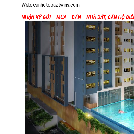
Web: canhotopaztwins.com
NHẬN KÝ GỬI – MUA – BÁN – NHÀ ĐẤT, CĂN HỘ BI