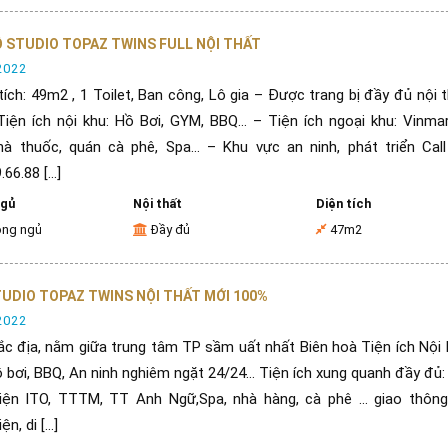
 STUDIO TOPAZ TWINS FULL NỘI THẤT
2022
tích: 49m2 , 1 Toilet, Ban công, Lô gia – Được trang bị đầy đủ nội 
Tiện ích nội khu: Hồ Bơi, GYM, BBQ… – Tiện ích ngoại khu: Vinma
nhà thuốc, quán cà phê, Spa… – Khu vực an ninh, phát triển Call
66.88 [...]
ngủ
Nội thất
Diện tích
òng ngủ
Đầy đủ
47m2
UDIO TOPAZ TWINS NỘI THẤT MỚI 100%
2022
đắc địa, nằm giữa trung tâm TP sầm uất nhất Biên hoà Tiện ích Nội
Hồ bơi, BBQ, An ninh nghiêm ngặt 24/24… Tiện ích xung quanh đầy đủ: 
iện ITO, TTTM, TT Anh Ngữ,Spa, nhà hàng, cà phê … giao thông 
̣n, di [...]