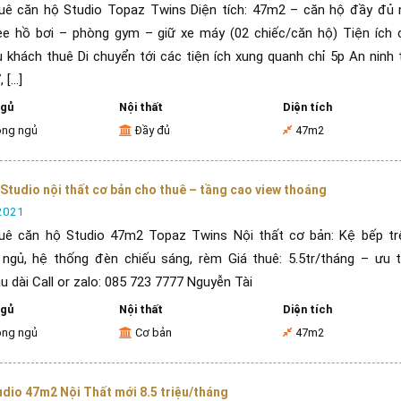
uê căn hộ Studio Topaz Twins Diện tích: 47m2 – căn hộ đầy đủ n
ee hồ bơi – phòng gym – giữ xe máy (02 chiếc/căn hộ) Tiện ích 
 khách thuê Di chuyển tới các tiện ích xung quanh chỉ 5p An ninh 
[...]
ngủ
Nội thất
Diện tích
òng ngủ
Đầy đủ
47m2
Studio nội thất cơ bản cho thuê – tầng cao view thoáng
2021
uê căn hộ Studio 47m2 Topaz Twins Nội thất cơ bản: Kệ bếp trê
 ngủ, hệ thống đèn chiếu sáng, rèm Giá thuê: 5.5tr/tháng – ưu 
u dài Call or zalo: 085 723 7777 Nguyễn Tài
ngủ
Nội thất
Diện tích
òng ngủ
Cơ bản
47m2
dio 47m2 Nội Thất mới 8.5 triệu/tháng