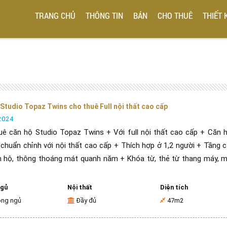
TRANG CHỦ
THÔNG TIN
BÁN
CHO THUÊ
THIẾT 
Studio Topaz Twins cho thuê Full nội thất cao cấp
2024
uê căn hộ Studio Topaz Twins + Với full nội thất cao cấp + Căn
chuẩn chỉnh với nội thất cao cấp + Thích hợp ở 1,2 người + Tầng 
n hộ, thông thoáng mát quanh năm + Khóa từ, thẻ từ thang máy, m
ngủ
Nội thất
Diện tích
òng ngủ
Đầy đủ
47m2