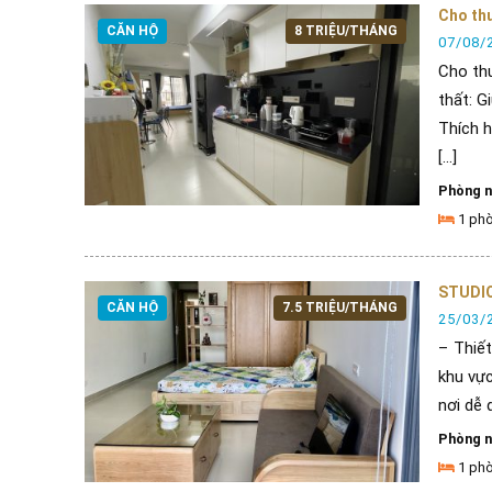
Cho thu
CĂN HỘ
8 TRIỆU/THÁNG
07/08/
Cho thu
thất: G
Thích h
[...]
Phòng 
1 ph
STUDIO
CĂN HỘ
7.5 TRIỆU/THÁNG
25/03/
– Thiết
khu vự
nơi dễ
Phòng 
1 ph