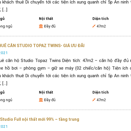
 khách thuê Di chuyển tới các tiện ích xung quanh chỉ 5p An ninh 
[...]
ngủ
Nội thất
Diện tích
òng ngủ
Đầy đủ
47m2
UÊ CĂN STUDIO TOPAZ TWINS- GIÁ ƯU ĐÃI
2021
uê căn hộ Studio Topaz Twins Diện tích: 47m2 – căn hộ đầy đủ n
ee hồ bơi – phòng gym – giữ xe máy (02 chiếc/căn hộ) Tiện ích 
 khách thuê Di chuyển tới các tiện ích xung quanh chỉ 5p An ninh 
[...]
ngủ
Nội thất
Diện tích
òng ngủ
Đầy đủ
47m2
Studio Full nội thất mới 99% – tầng trung
2021