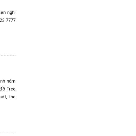
ện nghi
723 7777
anh năm
 đồ Free
sát, thẻ