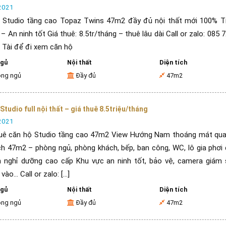
2021
 Studio tầng cao Topaz Twins 47m2 đầy đủ nội thất mới 100% Ti
– An ninh tốt Giá thuê: 8.5tr/tháng – thuê lâu dài Call or zalo: 085 
 Tài để đi xem căn hộ
ngủ
Nội thất
Diện tích
òng ngủ
Đầy đủ
47m2
Studio full nội thất – giá thuê 8.5triệu/tháng
2021
uê căn hộ Studio tầng cao 47m2 View Hướng Nam thoáng mát qu
ch 47m2 – phòng ngủ, phòng khách, bếp, ban công, WC, lô gia phơi
ch nghỉ dưỡng cao cấp Khu vực an ninh tốt, bảo vệ, camera giám 
vào… Call or zalo: [...]
ngủ
Nội thất
Diện tích
òng ngủ
Đầy đủ
47m2