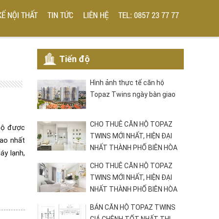
KẾ NỘI THẤT
TIN TỨC
LIÊN HỆ
TEL: 0857 23 77 77
Tiến độ
Hình ảnh thực tế căn hộ
Topaz Twins ngày bàn giao
CHO THUÊ CĂN HỘ TOPAZ
 hộ được
TWINS MỚI NHẤT, HIỆN ĐẠI
cao nhất
NHẤT THÀNH PHỐ BIÊN HÒA
áy lạnh,
CHO THUÊ CĂN HỘ TOPAZ
TWINS MỚI NHẤT, HIỆN ĐẠI
NHẤT THÀNH PHỐ BIÊN HÒA
BÁN CĂN HỘ TOPAZ TWINS