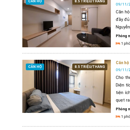
CĂN HỘ
8.5 TRIỆU/THÁNG
09/11/
Căn hộ
đầy đủ 
Nguyễn
Phòng 
1 ph
Căn hộ 
CĂN HỘ
8.5 TRIỆU/THÁNG
09/11/
Cho th
Diện tí
tiện í
quẹt ra 
Phòng 
1 ph