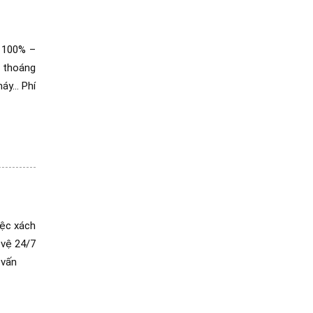
i 100% –
 thoáng
máy… Phí
iệc xách
 vệ 24/7
 vấn