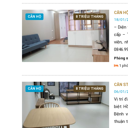
CĂN HỘ
CĂN HỘ
8 TRIỆU/ THÁNG
18/01/
– Diện 
cấp – 
viện, 
0846.99.
Phòng 
1 ph
CĂN ST
CĂN HỘ
8 TRIỆU/ THÁNG
06/01/
Vị trí 
biệt: 
Bệnh v
thuận tiê