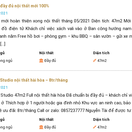
đầy đủ nội thất mới 100%
2021
 mới hoàn thiện xong nội thất tháng 05/2021 Diện tích: 47m2 Mớ
 đồ điện tử Khách chỉ việc xách vali vào ở Ban công hướng nam
anh năm Free hồ bơi – phòng gym – khu BBQ – sân vườn – gửi xe 
...]
ngủ
Nội thất
Diện tích
òng ngủ
Đầy đủ
47m2
Studio nội thất hài hòa – 8tr/tháng
2021
Studio 47m2 Full nội thất hài hòa Đã chuẩn bị đầy đủ – khách chỉ v
o ở Thích hợp ở 1 người hoặc gia đình nhỏ Khu vực an ninh cao, bảo
ê ưu đãi: 8tr/tháng Call or zalo: 0857237777 Nguyễn Tài để được tư
ngủ
Nội thất
Diện tích
òng ngủ
Đầy đủ
47m2