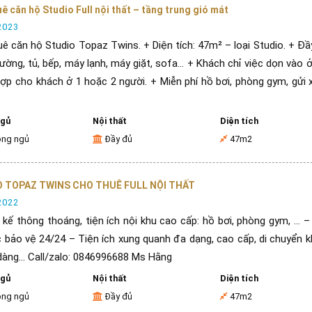
ê căn hộ Studio Full nội thất – tầng trung gió mát
2023
ê căn hộ Studio Topaz Twins. + Diện tích: 47m² – loại Studio. + Đầ
iường, tủ, bếp, máy lạnh, máy giặt, sofa… + Khách chỉ việc dọn vào ở
ợp cho khách ở 1 hoặc 2 người. + Miễn phí hồ bơi, phòng gym, gửi
ngủ
Nội thất
Diện tích
òng ngủ
Đầy đủ
47m2
 TOPAZ TWINS CHO THUÊ FULL NỘI THẤT
2022
 kế thông thoáng, tiện ích nội khu cao cấp: hồ bơi, phòng gym, … –
c bảo vệ 24/24 – Tiện ích xung quanh đa dạng, cao cấp, di chuyển k
 dàng… Call/zalo: 0846996688 Ms Hằng
ngủ
Nội thất
Diện tích
òng ngủ
Đầy đủ
47m2