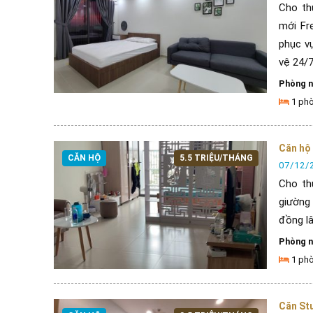
Cho th
mới Fr
phục vụ
vệ 24/7, 
Phòng 
1 ph
Căn hộ 
CĂN HỘ
5.5 TRIỆU/THÁNG
07/12/
Cho th
giường
đồng lâ
Phòng 
1 ph
Căn Stu