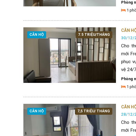
Phòng 
1 ph
CĂN HỘ
CĂN HỘ
7.5 TRIỆU/THÁNG
30/12/
Cho th
mới Fr
phục vụ
vệ 24/7, 
Phòng 
1 ph
CĂN HỘ
CĂN HỘ
7,5 TRIỆU/ THÁNG
28/12/
Cho th
mới Fr