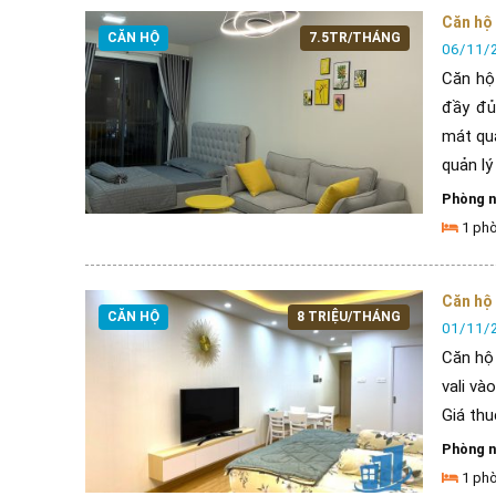
Căn hộ 
CĂN HỘ
7.5TR/THÁNG
06/11/
Căn hộ
đầy đủ
mát qu
quản lý [
Phòng 
1 ph
Căn hộ 
CĂN HỘ
8 TRIỆU/THÁNG
01/11/
Căn hộ 
vali và
Giá thu
Phòng 
1 ph