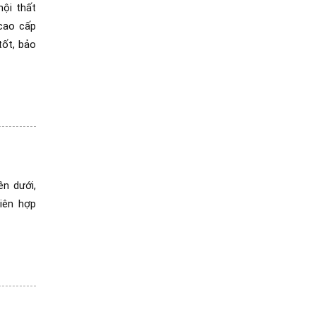
ội thất
cao cấp
tốt, bảo
n dưới,
tiên hợp