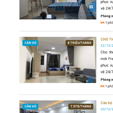
phục vụ
vệ 24/7, 
Phòng 
1 ph
CHO TH
CĂN HỘ
8 TRIỆU/THÁNG
22/12/
Cho th
mới Fr
phục vụ
vệ 24/7, 
Phòng 
1 ph
Căn hộ 
CĂN HỘ
7.5TR/THÁNG
20/12/