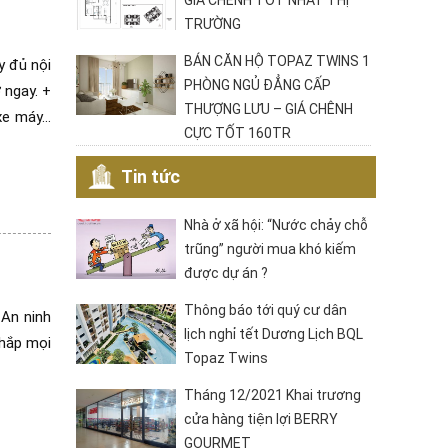
GIÁ CHÊNH TỐT NHẤT THỊ
TRƯỜNG
BÁN CĂN HỘ TOPAZ TWINS 1
y đủ nội
PHÒNG NGỦ ĐẲNG CẤP
 ngay. +
THƯỢNG LƯU – GIÁ CHÊNH
 xe máy…
CỰC TỐT 160TR
Tin tức
Nhà ở xã hội: “Nước chảy chỗ
trũng” người mua khó kiếm
được dự án ?
Thông báo tới quý cư dân
 An ninh
lịch nghỉ tết Dương Lịch BQL
hắp mọi
Topaz Twins
Tháng 12/2021 Khai trương
cửa hàng tiện lợi BERRY
GOURMET