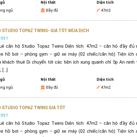
ngủ
Nội thất
Diện tích
òng ngủ
Đầy đủ
47m2
 STUDIO TOPAZ TWINS- GIÁ TỐT MÙA DỊCH
2021
uê căn hộ Studio Topaz Twins Diện tích: 47m2 – căn hộ đầy đủ n
ee hồ bơi – phòng gym – giữ xe máy (02 chiếc/căn hộ) Tiện ích 
 khách thuê Di chuyển tới các tiện ích xung quanh chỉ 5p An ninh 
[...]
ngủ
Nội thất
Diện tích
òng ngủ
Đầy đủ
47m2
 STUDIO TOPAZ TWINS GIÁ TỐT
2021
uê căn hộ Studio Topaz Twins Diện tích: 47m2 – căn hộ đầy đủ n
ee hồ bơi – phòng gym – giữ xe máy (02 chiếc/căn hộ) Tiện ích 