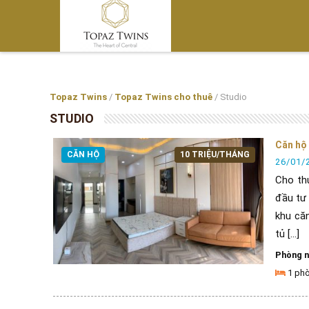
Topaz Twins
/
Topaz Twins cho thuê
/
Studio
STUDIO
Căn hộ 
CĂN HỘ
10 TRIỆU/THÁNG
26/01/
Cho th
đầu tư 
khu că
tủ [...]
Phòng 
1 ph