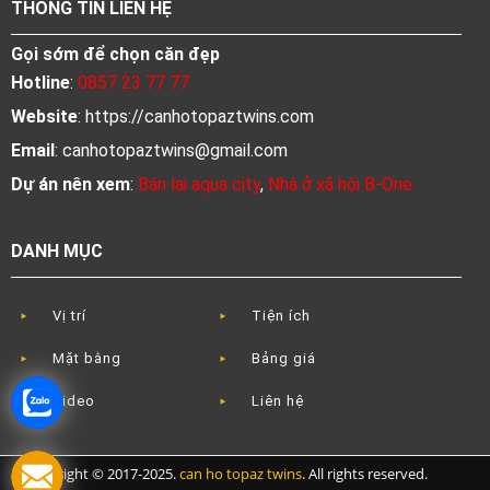
THÔNG TIN LIÊN HỆ
Gọi sớm để chọn căn đẹp
Hotline
:
0857 23 77 77
Website
: https://canhotopaztwins.com
Email
:
canhotopaztwins@gmail.com
Dự án nên xem
:
Bán lại aqua city
,
Nhà ở xã hội B-One
DANH MỤC
Vị trí
Tiện ích
Mặt bằng
Bảng giá
Video
Liên hệ
Copyright © 2017-2025.
can ho topaz twins
. All rights reserved.