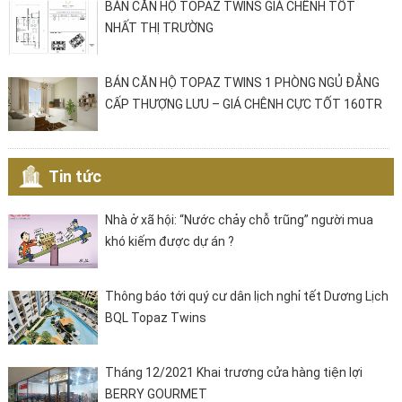
BÁN CĂN HỘ TOPAZ TWINS GIÁ CHÊNH TỐT
NHẤT THỊ TRƯỜNG
BÁN CĂN HỘ TOPAZ TWINS 1 PHÒNG NGỦ ĐẲNG
CẤP THƯỢNG LƯU – GIÁ CHÊNH CỰC TỐT 160TR
Tin tức
Nhà ở xã hội: “Nước chảy chỗ trũng” người mua
khó kiếm được dự án ?
Thông báo tới quý cư dân lịch nghỉ tết Dương Lịch
BQL Topaz Twins
Tháng 12/2021 Khai trương cửa hàng tiện lợi
BERRY GOURMET