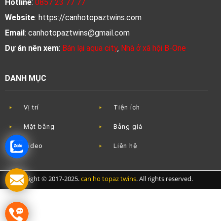
Hotline
:
0857 23 77 77
Website
: https://canhotopaztwins.com
Email
:
canhotopaztwins@gmail.com
Dự án nên xem
:
Bán lại aqua city
,
Nhà ở xã hội B-One
DANH MỤC
Vị trí
Tiện ích
Mặt bằng
Bảng giá
Video
Liên hệ
Copyright © 2017-2025.
can ho topaz twins
. All rights reserved.