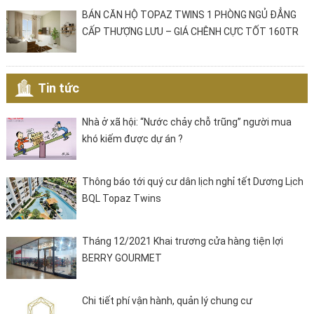
BÁN CĂN HỘ TOPAZ TWINS 1 PHÒNG NGỦ ĐẲNG
CẤP THƯỢNG LƯU – GIÁ CHÊNH CỰC TỐT 160TR
Tin tức
Nhà ở xã hội: “Nước chảy chỗ trũng” người mua
khó kiếm được dự án ?
Thông báo tới quý cư dân lịch nghỉ tết Dương Lịch
BQL Topaz Twins
Tháng 12/2021 Khai trương cửa hàng tiện lợi
BERRY GOURMET
Chi tiết phí vận hành, quản lý chung cư