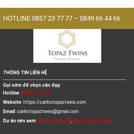
HOTLINE
0857 23 77 77
–
0849 66 44 66
THÔNG TIN LIÊN HỆ
Gọi sớm để chọn căn đẹp
Hotline
:
0857 23 77 77
Website
: https://canhotopaztwins.com
Email
:
canhotopaztwins@gmail.com
Dự án nên xem
:
Bán lại aqua city
,
Nhà ở xã hội B-One