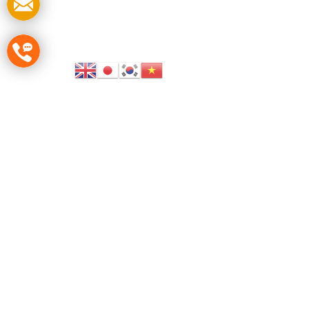
HOTLINE
0857 23 77 77
–
0849 66 44 66
T
Go
Ho
W
Em