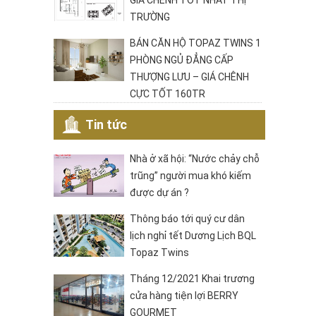
GIÁ CHÊNH TỐT NHẤT THỊ
TRƯỜNG
BÁN CĂN HỘ TOPAZ TWINS 1
PHÒNG NGỦ ĐẲNG CẤP
THƯỢNG LƯU – GIÁ CHÊNH
CỰC TỐT 160TR
Tin tức
Nhà ở xã hội: “Nước chảy chỗ
trũng” người mua khó kiếm
được dự án ?
Thông báo tới quý cư dân
lịch nghỉ tết Dương Lịch BQL
Topaz Twins
Tháng 12/2021 Khai trương
cửa hàng tiện lợi BERRY
GOURMET