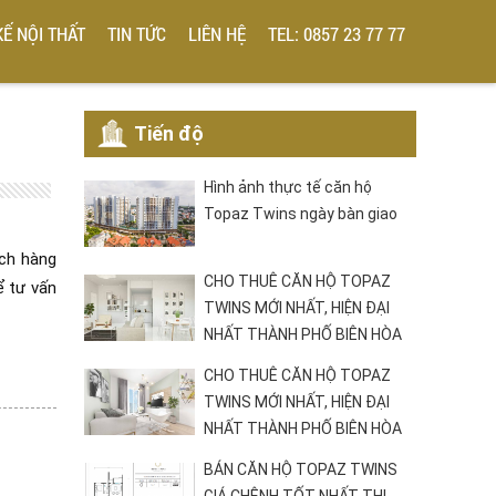
KẾ NỘI THẤT
TIN TỨC
LIÊN HỆ
TEL: 0857 23 77 77
Tiến độ
Hình ảnh thực tế căn hộ
Topaz Twins ngày bàn giao
ch hàng
CHO THUÊ CĂN HỘ TOPAZ
ể tư vấn
TWINS MỚI NHẤT, HIỆN ĐẠI
NHẤT THÀNH PHỐ BIÊN HÒA
CHO THUÊ CĂN HỘ TOPAZ
TWINS MỚI NHẤT, HIỆN ĐẠI
NHẤT THÀNH PHỐ BIÊN HÒA
BÁN CĂN HỘ TOPAZ TWINS