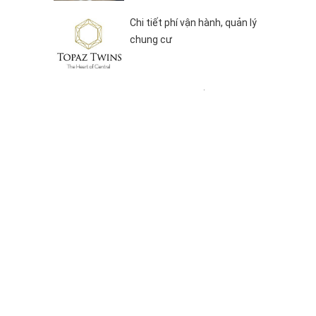
Chi tiết phí vận hành, quản lý
chung cư
Hình ảnh thực tế căn hộ
Topaz Twins ngày bàn giao
DANH MỤC
Vị trí
Tiện ích
Mặt bằng
Bảng giá
Video
Liên hệ