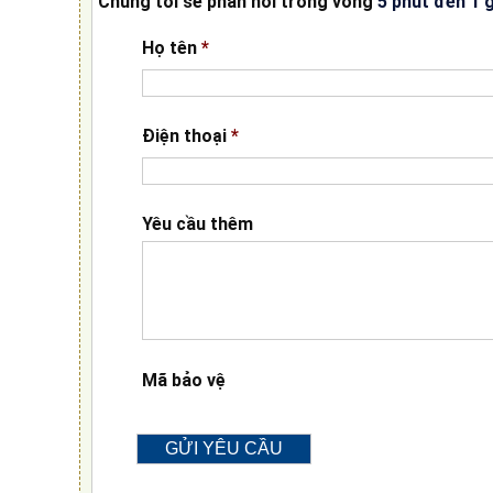
Chúng tôi sẽ phản hồi trong vòng
5 phút đến 1 
Họ tên
*
Điện thoại
*
Yêu cầu thêm
Mã bảo vệ