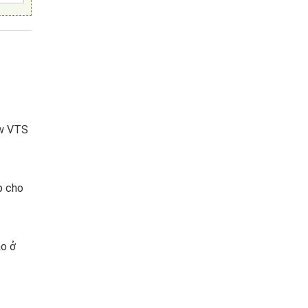
ew VTS
p cho
ào ở