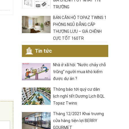
GIÁ CHÊNH TỐT NHẤT THỊ
TRƯỜNG
BÁN CĂN HỘ TOPAZ TWINS 1
PHÒNG NGỦ ĐẲNG CẤP
THƯỢNG LƯU – GIÁ CHÊNH
CỰC TỐT 160TR
Tin tức
Nhà ở xã hội: “Nước chảy chỗ
trũng” người mua khó kiếm
được dự án ?
Thông báo tới quý cư dân
lịch nghỉ tết Dương Lịch BQL
Topaz Twins
Tháng 12/2021 Khai trương
cửa hàng tiện lợi BERRY
GOURMET