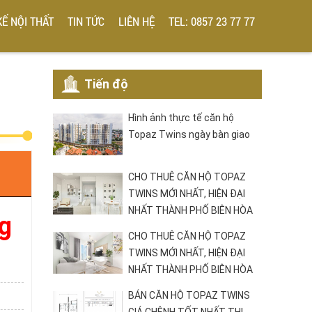
KẾ NỘI THẤT
TIN TỨC
LIÊN HỆ
TEL: 0857 23 77 77
Tiến độ
Hình ảnh thực tế căn hộ
Topaz Twins ngày bàn giao
CHO THUÊ CĂN HỘ TOPAZ
TWINS MỚI NHẤT, HIỆN ĐẠI
NHẤT THÀNH PHỐ BIÊN HÒA
ng
CHO THUÊ CĂN HỘ TOPAZ
TWINS MỚI NHẤT, HIỆN ĐẠI
NHẤT THÀNH PHỐ BIÊN HÒA
BÁN CĂN HỘ TOPAZ TWINS