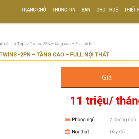
TRANG CHỦ
THÔNG TIN
BÁN
CHO THUÊ
THIẾT 
uê căn hộ Topaz Twins -2PN – tầng cao – Full nội thất
TWINS -2PN – TẦNG CAO – FULL NỘI THẤT
Giá
11 triệu/ thá
Phòng ngủ
2 phòng ngủ
Nội thất
Đầy đủ