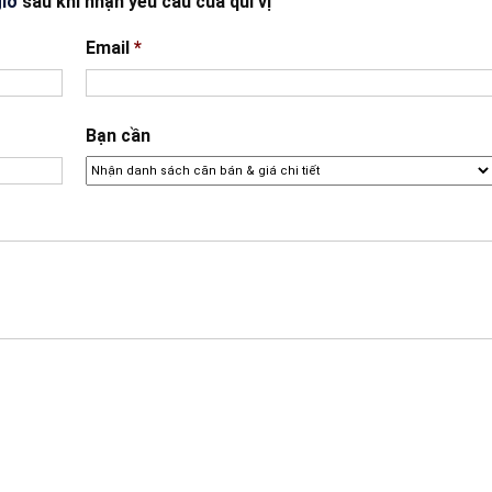
giờ
sau khi nhận yêu cầu của quí vị
Email
*
Bạn cần