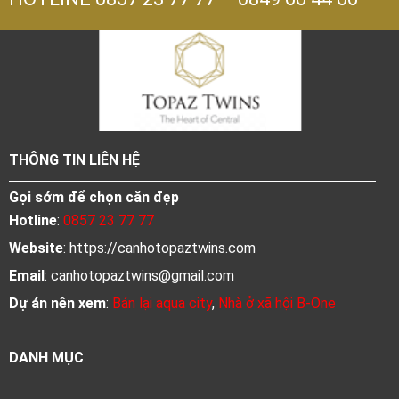
THÔNG TIN LIÊN HỆ
Gọi sớm để chọn căn đẹp
Hotline
:
0857 23 77 77
Website
: https://canhotopaztwins.com
Email
:
canhotopaztwins@gmail.com
Dự án nên xem
:
Bán lại aqua city
,
Nhà ở xã hội B-One
DANH MỤC