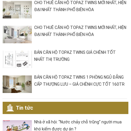
CHO THUÊ CĂN HỘ TOPAZ TWINS MỚI NHẤT, HIỆN
ĐẠI NHẤT THÀNH PHỐ BIÊN HÒA
CHO THUÊ CĂN HỘ TOPAZ TWINS MỚI NHẤT, HIỆN
ĐẠI NHẤT THÀNH PHỐ BIÊN HÒA
BÁN CĂN HỘ TOPAZ TWINS GIÁ CHÊNH TỐT
NHẤT THỊ TRƯỜNG
BÁN CĂN HỘ TOPAZ TWINS 1 PHÒNG NGỦ ĐẲNG
CẤP THƯỢNG LƯU – GIÁ CHÊNH CỰC TỐT 160TR
Tin tức
Nhà ở xã hội: “Nước chảy chỗ trũng” người mua
khó kiếm được dự án ?