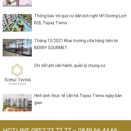
Thông báo tới quý cư dân lịch nghỉ tết Dương Lịch
BQL Topaz Twins
Tháng 12/2021 Khai trương cửa hàng tiện lợi
BERRY GOURMET
Chi tiết phí vận hành, quản lý chung cư
Hình ảnh thực tế căn hộ Topaz Twins ngày bàn
giao
HOTLINE
0857 23 77 77
–
0849 66 44 66