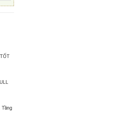
 TỐT
ULL
t Tầng