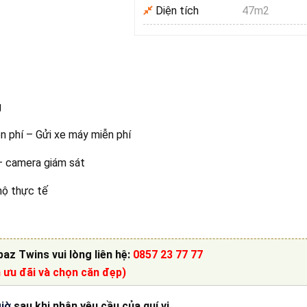
Diện tích
47m2
g
n phí – Gửi xe máy miễn phí
– camera giám sát
hộ thực tế
paz Twins
vui lòng liên hệ
:
0857 23 77 77
n ưu đãi và chọn căn đẹp)
giờ
sau khi nhận yêu cầu của quí vị