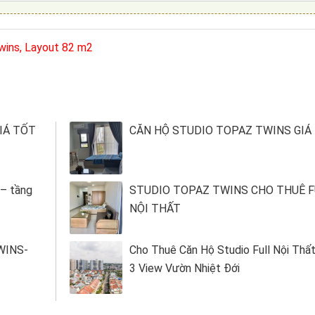
Twins, Layout 82 m2
IÁ TỐT
CĂN HỘ STUDIO TOPAZ TWINS GIÁ
 – tầng
STUDIO TOPAZ TWINS CHO THUÊ F
NỘI THẤT
WINS-
Cho Thuê Căn Hộ Studio Full Nội Thấ
3 View Vườn Nhiệt Đới