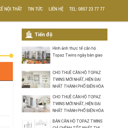
KẾ NỘI THẤT
TIN TỨC
LIÊN HỆ
TEL: 0857 23 77 77
Tiến độ
Hình ảnh thực tế căn hộ
Topaz Twins ngày bàn giao
CHO THUÊ CĂN HỘ TOPAZ
TWINS MỚI NHẤT, HIỆN ĐẠI
NHẤT THÀNH PHỐ BIÊN HÒA
CHO THUÊ CĂN HỘ TOPAZ
TWINS MỚI NHẤT, HIỆN ĐẠI
NHẤT THÀNH PHỐ BIÊN HÒA
BÁN CĂN HỘ TOPAZ TWINS