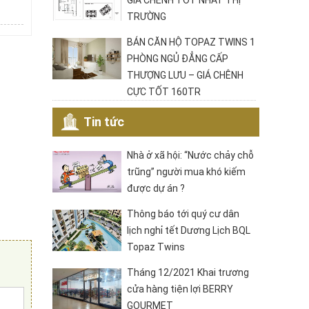
GIÁ CHÊNH TỐT NHẤT THỊ
TRƯỜNG
BÁN CĂN HỘ TOPAZ TWINS 1
PHÒNG NGỦ ĐẲNG CẤP
THƯỢNG LƯU – GIÁ CHÊNH
CỰC TỐT 160TR
Tin tức
Nhà ở xã hội: “Nước chảy chỗ
trũng” người mua khó kiếm
được dự án ?
Thông báo tới quý cư dân
lịch nghỉ tết Dương Lịch BQL
Topaz Twins
Tháng 12/2021 Khai trương
cửa hàng tiện lợi BERRY
GOURMET