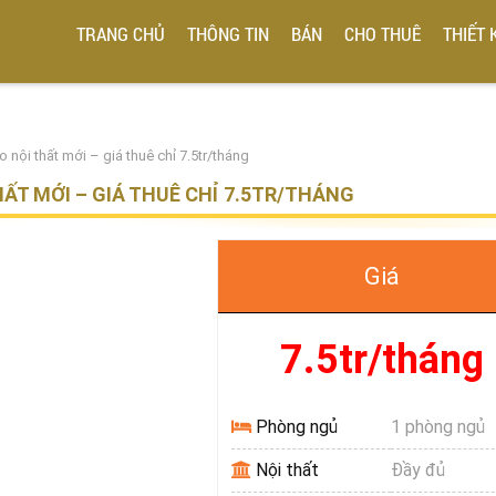
TRANG CHỦ
THÔNG TIN
BÁN
CHO THUÊ
THIẾT 
 nội thất mới – giá thuê chỉ 7.5tr/tháng
HẤT MỚI – GIÁ THUÊ CHỈ 7.5TR/THÁNG
Giá
7.5tr/tháng
Phòng ngủ
1 phòng ngủ
Nội thất
Đầy đủ