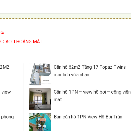
0%
G CAO THOÁNG MÁT
62M2
Căn hộ 62m2 Tầng 17 Topaz Twins –
mới tinh vừa nhận
B view
Căn hộ 1PN – view hồ bơi – công viên
mát
g phong
Bán căn hộ 1PN View Hồ Bơi Tràn