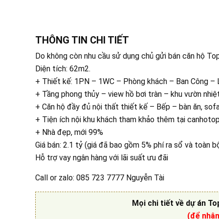
THÔNG TIN CHI TIẾT
Do không còn nhu cầu sử dụng chủ gửi bán căn hộ To
Diện tích: 62m2.
+ Thiết kế: 1PN – 1WC – Phòng khách – Ban Công – L
+ Tầng phong thủy – view hồ bơi tràn – khu vườn nhiệ
+ Căn hộ đầy đủ nội thất thiết kế – Bếp – bàn ăn, sofa, 
+ Tiện ích nội khu khách tham khảo thêm tại canhot
+ Nhà đẹp, mới 99%
Giá bán: 2.1 tỷ (giá đã bao gồm 5% phí ra sổ và toàn b
Hỗ trợ vay ngân hàng với lãi suất ưu đãi
Call or zalo: 085 723 7777 Nguyễn Tài
Mọi chi tiết về
dự án To
(để nhậ