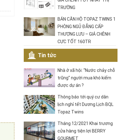
GIÁ CHÊNH TỐT NHẤT THỊ
TRƯỜNG
BÁN CĂN HỘ TOPAZ TWINS 1
PHÒNG NGỦ ĐẲNG CẤP
THƯỢNG LƯU – GIÁ CHÊNH
CỰC TỐT 160TR
Tin tức
Nhà ở xã hội: “Nước chảy chỗ
trũng” người mua khó kiếm
được dự án ?
Thông báo tới quý cư dân
lịch nghỉ tết Dương Lịch BQL
Topaz Twins
Tháng 12/2021 Khai trương
cửa hàng tiện lợi BERRY
GOURMET