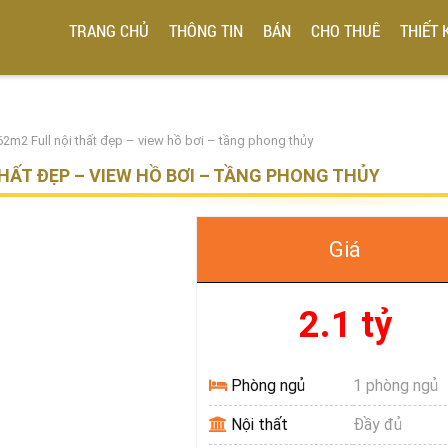
TRANG CHỦ
THÔNG TIN
BÁN
CHO THUÊ
THIẾT 
2m2 Full nội thất đẹp – view hồ bơi – tầng phong thủy
THẤT ĐẸP – VIEW HỒ BƠI – TẦNG PHONG THỦY
Giá
2.1 tỷ
Phòng ngủ
1 phòng ngủ
Nội thất
Đầy đủ