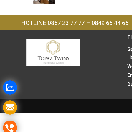
HOTLINE
0857 23 77 77
–
0849 66 44 66
T
Go
Ho
W
Em
D