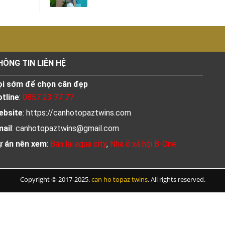
HÔNG TIN LIÊN HỆ
̣i sớm để chọn căn đẹp
tline
:
0857 23 77 77
ebsite
: https://canhotopaztwins.com
ail
:
canhotopaztwins@gmail.com
ự án nên xem
:
Bán lại aqua city
,
Nhà ở xã hội B-One
Copyright © 2017-2025.
can ho topaz twins
. All rights reserved.