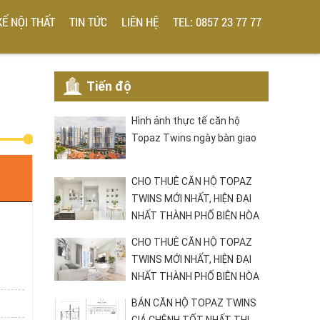
KẾ NỘI THẤT
TIN TỨC
LIÊN HỆ
TEL: 0857 23 77 77
Tiến độ
Hình ảnh thực tế căn hộ
Topaz Twins ngày bàn giao
CHO THUÊ CĂN HỘ TOPAZ
TWINS MỚI NHẤT, HIỆN ĐẠI
NHẤT THÀNH PHỐ BIÊN HÒA
CHO THUÊ CĂN HỘ TOPAZ
TWINS MỚI NHẤT, HIỆN ĐẠI
NHẤT THÀNH PHỐ BIÊN HÒA
BÁN CĂN HỘ TOPAZ TWINS