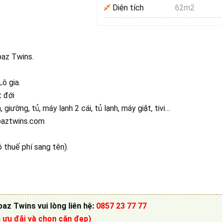
Diện tích
62m2
paz Twins.
ô gia.
t đới
giường, tủ, máy lạnh 2 cái, tủ lạnh, máy giặt, tivi…
opaztwins.com
ộ thuế phí sang tên).
paz Twins
vui lòng liên hệ
:
0857 23 77 77
n ưu đãi và chọn căn đẹp)