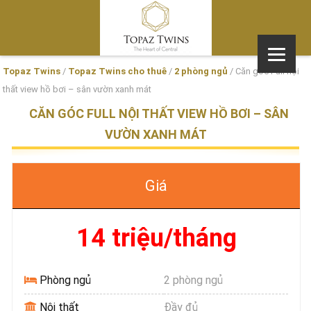
Topaz Twins
/
Topaz Twins cho thuê
/
2 phòng ngủ
/
Căn góc Full nội
thất view hồ bơi – sân vườn xanh mát
CĂN GÓC FULL NỘI THẤT VIEW HỒ BƠI – SÂN
VƯỜN XANH MÁT
Giá
14 triệu/tháng
Phòng ngủ
2 phòng ngủ
Nội thất
Đầy đủ