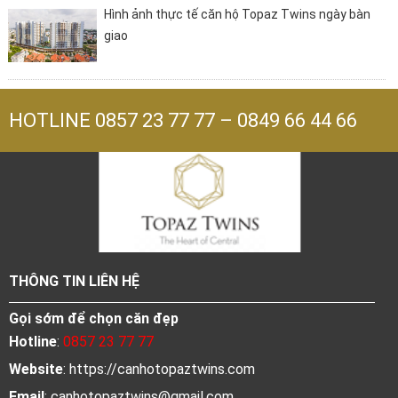
Hình ảnh thực tế căn hộ Topaz Twins ngày bàn
giao
HOTLINE
0857 23 77 77
–
0849 66 44 66
THÔNG TIN LIÊN HỆ
Gọi sớm để chọn căn đẹp
Hotline
:
0857 23 77 77
Website
: https://canhotopaztwins.com
Email
:
canhotopaztwins@gmail.com